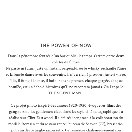
THE POWER OF NOW
Dans la pénombre feutrée d'un bar oublié, le temps s'arrête entre deux
volutes de fumée.
Ni passé ni futur. Juste un instant suspendu, où le whisky réchauffe l'âme
et la fumée danse avec les souvenirs. Il n'y a rien à prouver, juste à vivre.
Il lit, il fume, il pense, il boit - sans se presser. chaque gorgée, chaque
bouffée, est un écho d'histoires qu'il ne racontera jamais. On l'appelle
THE SILENT MAN...
Ce projet photo inspiré des années 1920-1950, évoque les films des
gangsters ou les gentlemen clubs dans les style cinématographique du
réalisateur Clint Eastwood. Il a été réaliser grâce à la collaboration du
modèle Romain et du restaurant Au bureau de Servon (77), brasserie-
pubs au décor anglo-saxon rétro (Je remercie chaleureusement son